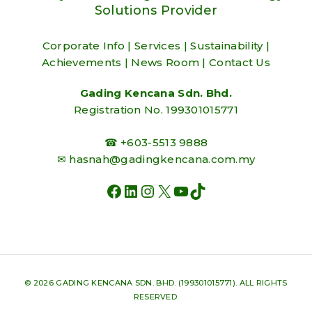
Solutions Provider
Corporate Info
|
Services
|
Sustainability
|
Achievements
|
News Room
|
Contact Us
Gading Kencana Sdn. Bhd.
Registration No. 199301015771
☎ +603-5513 9888
✉
hasnah@gadingkencana.com.my
FACEBOOK
LINKEDIN
INSTAGRAM
X
YOUTUBE
TIKTOK
© 2026 GADING KENCANA SDN. BHD. (199301015771). ALL RIGHTS
RESERVED.