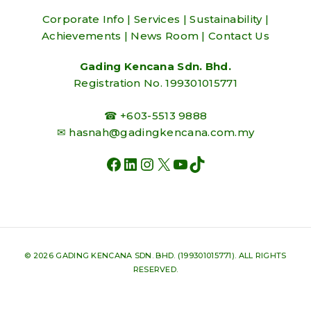
Corporate Info
|
Services
|
Sustainability
|
Achievements
|
News Room
|
Contact Us
Gading Kencana Sdn. Bhd.
Registration No. 199301015771
☎ +603-5513 9888
✉
hasnah@gadingkencana.com.my
FACEBOOK
LINKEDIN
INSTAGRAM
X
YOUTUBE
TIKTOK
© 2026 GADING KENCANA SDN. BHD. (199301015771). ALL RIGHTS
RESERVED.
WEB DESIGN AGENCY - DIGITAL WORKIE
HTTPS://LEADESIRE.COM/