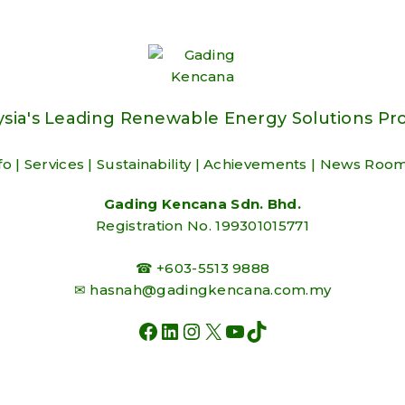
sia's Leading Renewable Energy Solutions Pr
fo
|
Services
|
Sustainability
|
Achievements
|
News Roo
Gading Kencana Sdn. Bhd.
Registration No. 199301015771
☎ +603-5513 9888
✉
hasnah@gadingkencana.com.my
FACEBOOK
LINKEDIN
INSTAGRAM
X
YOUTUBE
TIKTOK