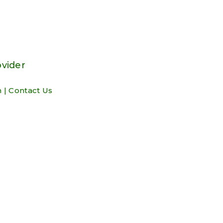
ovider
m
|
Contact Us